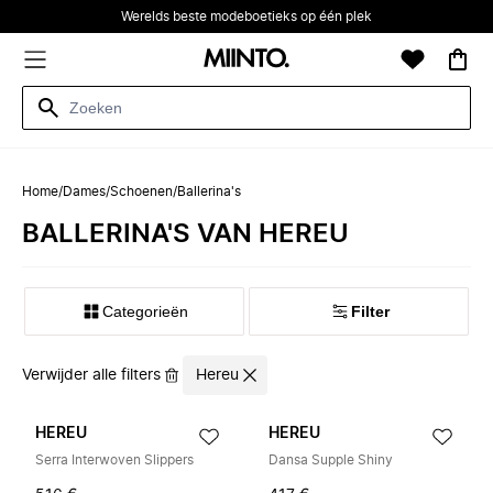
Werelds beste modeboetieks op één plek
Home
/
Dames
/
Schoenen
/
Ballerina's
BALLERINA'S VAN HEREU
Categorieën
Filter
Verwijder alle filters
Hereu
HEREU
HEREU
Serra Interwoven Slippers
Dansa Supple Shiny