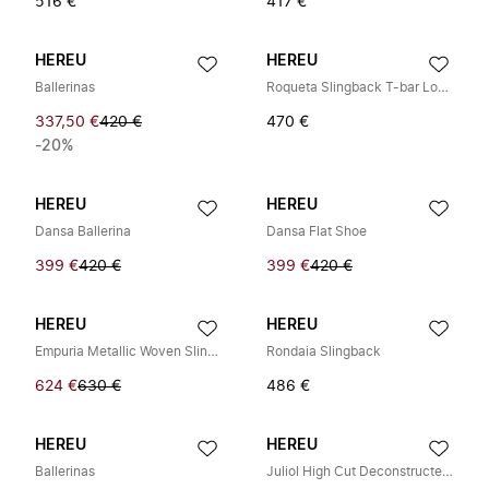
516 €
417 €
HEREU
HEREU
Ballerinas
Roqueta Slingback T-bar Loafer
337,50 €
420 €
470 €
-20%
HEREU
HEREU
Dansa Ballerina
Dansa Flat Shoe
399 €
420 €
399 €
420 €
HEREU
HEREU
Empuria Metallic Woven Slingback
Rondaia Slingback
624 €
630 €
486 €
HEREU
HEREU
Ballerinas
Juliol High Cut Deconstructed Loafer