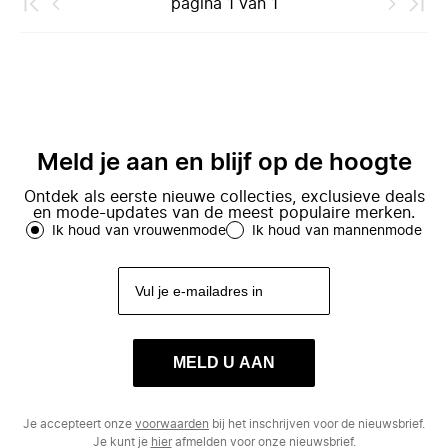
pagina
1
van
1
Meld je aan en blijf op de hoogte
Ontdek als eerste nieuwe collecties, exclusieve deals
en mode-updates van de meest populaire merken.
Ik houd van vrouwenmode
Ik houd van mannenmode
MELD U AAN
Je accepteert onze
voorwaarden
bij het inschrijven voor de nieuwsbrief.
Je kunt je
hier
afmelden voor onze nieuwsbrief.