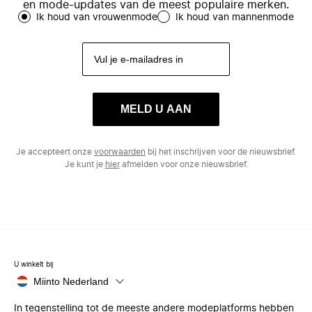
en mode-updates van de meest populaire merken.
Ik houd van vrouwenmode
Ik houd van mannenmode
MELD U AAN
Je accepteert onze
voorwaarden
bij het inschrijven voor de nieuwsbrief.
Je kunt je
hier
afmelden voor onze nieuwsbrief.
U winkelt bij
Miinto Nederland
In tegenstelling tot de meeste andere modeplatforms hebben