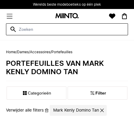
Werelds beste modeboetieks op één plek
Home
/
Dames
/
Accessoires
/
Portefeuilles
PORTEFEUILLES VAN MARK
KENLY DOMINO TAN
Categorieën
Filter
Verwijder alle filters
Mark Kenly Domino Tan