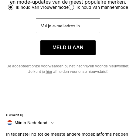
en mode-updates van de meest populaire merken.
Ik houd van vrouwenmode
Ik houd van mannenmode
MELD U AAN
Je accepteert onze
voorwaarden
bij het inschrijven voor de nieuwsbrief.
Je kunt je
hier
afmelden voor onze nieuwsbrief.
U winkelt bij
Miinto Nederland
In tegenstelling tot de meeste andere modeplatforms hebben