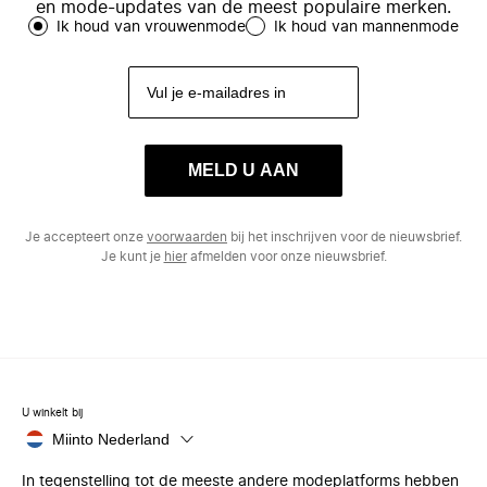
en mode-updates van de meest populaire merken.
Ik houd van vrouwenmode
Ik houd van mannenmode
MELD U AAN
Je accepteert onze
voorwaarden
bij het inschrijven voor de nieuwsbrief.
Je kunt je
hier
afmelden voor onze nieuwsbrief.
U winkelt bij
Miinto Nederland
In tegenstelling tot de meeste andere modeplatforms hebben