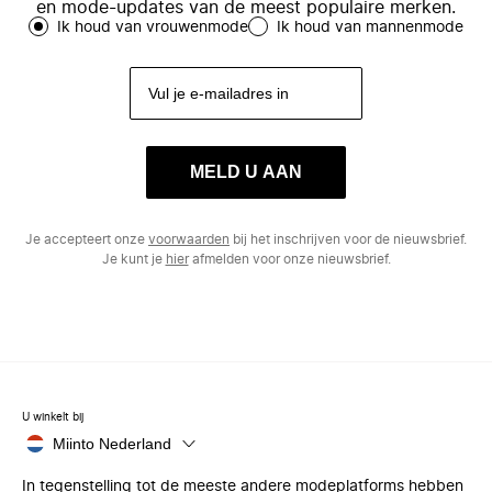
en mode-updates van de meest populaire merken.
Ik houd van vrouwenmode
Ik houd van mannenmode
MELD U AAN
Je accepteert onze
voorwaarden
bij het inschrijven voor de nieuwsbrief.
Je kunt je
hier
afmelden voor onze nieuwsbrief.
U winkelt bij
Miinto Nederland
In tegenstelling tot de meeste andere modeplatforms hebben