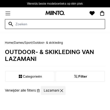
Werelds beste modeboetieks op één plek
Home
/
Dames
/
Sport
/
Outdoor- & skikleding
OUTDOOR- & SKIKLEDING VAN
LAZAMANI
Categorieën
Filter
Verwijder alle filters
Lazamani