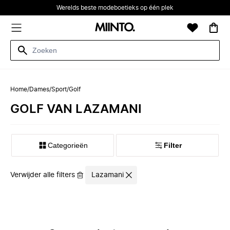
Werelds beste modeboetieks op één plek
Home
/
Dames
/
Sport
/
Golf
GOLF VAN LAZAMANI
Categorieën
Filter
Verwijder alle filters
Lazamani