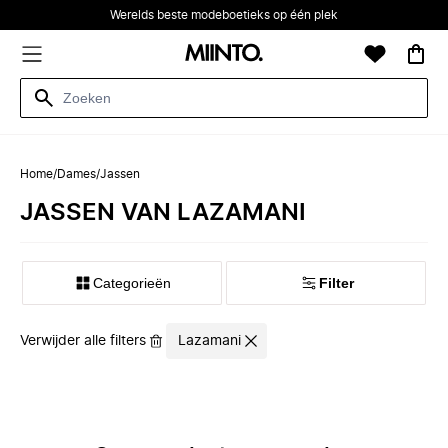
Werelds beste modeboetieks op één plek
Home
/
Dames
/
Jassen
JASSEN VAN LAZAMANI
Categorieën
Filter
Verwijder alle filters
Lazamani