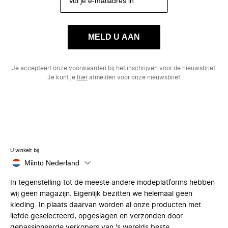
MELD U AAN
Je accepteert onze
voorwaarden
bij het inschrijven voor de nieuwsbrief.
Je kunt je
hier
afmelden voor onze nieuwsbrief.
U winkelt bij
Miinto Nederland
In tegenstelling tot de meeste andere modeplatforms hebben
wij geen magazijn. Eigenlijk bezitten we helemaal geen
kleding. In plaats daarvan worden al onze producten met
liefde geselecteerd, opgeslagen en verzonden door
gepassioneerde verkopers van 's werelds beste