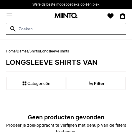
Werelds beste modeboetieks op één plek
Home
/
Dames
/
Shirts
/
Longsleeve shirts
LONGSLEEVE SHIRTS VAN
Categorieën
Filter
Geen producten gevonden
Probeer je zoekopdracht te verfijnen met behulp van de filters