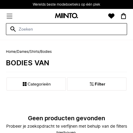
Werelds beste modeboetieks op één plek
Home
/
Dames
/
Shirts
/
Bodies
BODIES VAN
Categorieën
Filter
Geen producten gevonden
Probeer je zoekopdracht te verfijnen met behulp van de filters