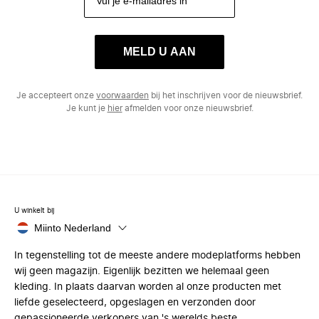
MELD U AAN
Je accepteert onze
voorwaarden
bij het inschrijven voor de nieuwsbrief.
Je kunt je
hier
afmelden voor onze nieuwsbrief.
U winkelt bij
Miinto Nederland
In tegenstelling tot de meeste andere modeplatforms hebben
wij geen magazijn. Eigenlijk bezitten we helemaal geen
kleding. In plaats daarvan worden al onze producten met
liefde geselecteerd, opgeslagen en verzonden door
gepassioneerde verkopers van 's werelds beste