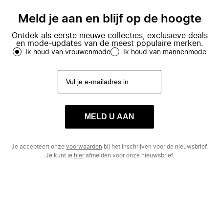
Meld je aan en blijf op de hoogte
Ontdek als eerste nieuwe collecties, exclusieve deals
en mode-updates van de meest populaire merken.
Ik houd van vrouwenmode
Ik houd van mannenmode
MELD U AAN
Je accepteert onze
voorwaarden
bij het inschrijven voor de nieuwsbrief.
Je kunt je
hier
afmelden voor onze nieuwsbrief.