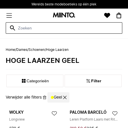
Werelds beste modeboetieks op één plek
Home
/
Dames
/
Schoenen
/
Hoge Laarzen
HOGE LAARZEN GEEL
Categorieën
Filter
Verwijder alle filters
Geel
WOLKY
PALOMA BARCELÓ
Longview
Leren Platform Laars met Ritssluiting