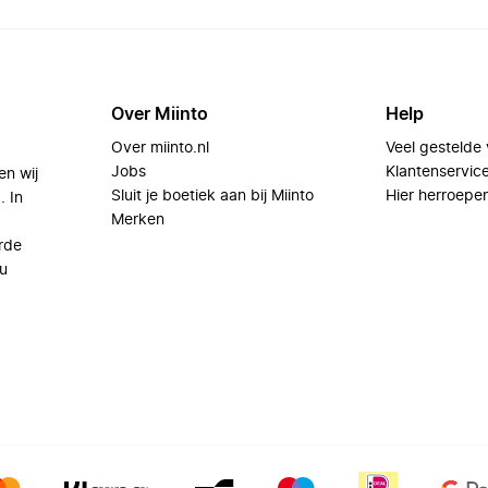
Over Miinto
Help
Over miinto.nl
Veel gestelde
Jobs
Klantenservic
en wij
Sluit je boetiek aan bij Miinto
Hier herroepe
. In
Merken
rde
u