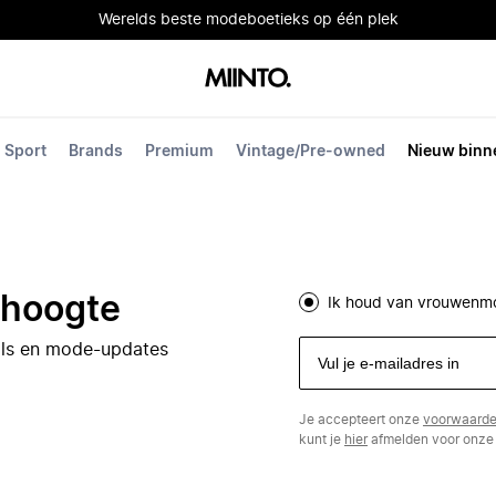
Werelds beste modeboetieks op één plek
Sport
Brands
Premium
Vintage/Pre-owned
Nieuw binn
e hoogte
Ik houd van vrouwenm
eals en mode-updates
Je accepteert onze
voorwaard
kunt je
hier
afmelden voor onze 