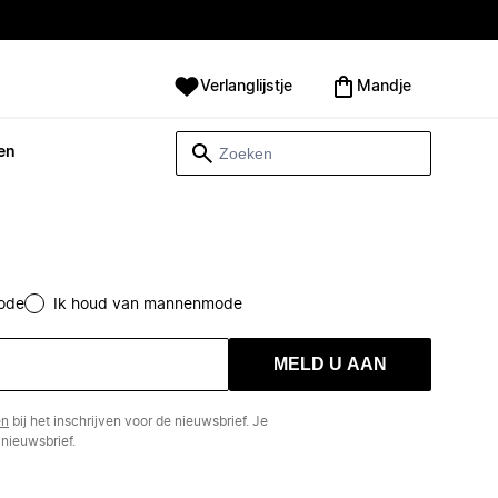
Verlanglijstje
Mandje
en
ode
Ik houd van mannenmode
MELD U AAN
en
bij het inschrijven voor de nieuwsbrief. Je
nieuwsbrief.