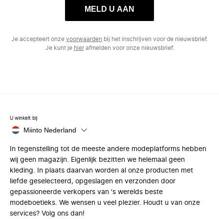
MELD U AAN
Je accepteert onze
voorwaarden
bij het inschrijven voor de nieuwsbrief.
Je kunt je
hier
afmelden voor onze nieuwsbrief.
U winkelt bij
Miinto Nederland
In tegenstelling tot de meeste andere modeplatforms hebben
wij geen magazijn. Eigenlijk bezitten we helemaal geen
kleding. In plaats daarvan worden al onze producten met
liefde geselecteerd, opgeslagen en verzonden door
gepassioneerde verkopers van 's werelds beste
modeboetieks. We wensen u veel plezier. Houdt u van onze
services? Volg ons dan!