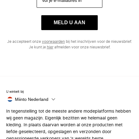
MELD U AAN
Je accepteert onze
voorwaarden
bij het inschrijven voor de nieuwsbrief.
Je kunt je
hier
afmelden voor onze nieuwsbrief.
U winkelt bij
Miinto Nederland
In tegenstelling tot de meeste andere modeplatforms hebben
wij geen magazijn. Eigenlijk bezitten we helemaal geen
kleding. In plaats daarvan worden al onze producten met
liefde geselecteerd, opgeslagen en verzonden door
gepassioneerde verkopers van 's werelds beste