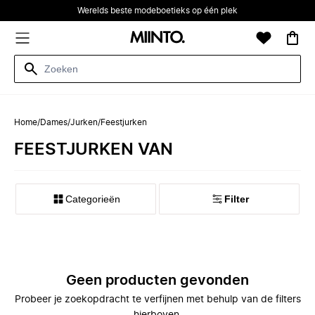
Werelds beste modeboetieks op één plek
Home
/
Dames
/
Jurken
/
Feestjurken
FEESTJURKEN VAN
Categorieën
Filter
Geen producten gevonden
Probeer je zoekopdracht te verfijnen met behulp van de filters