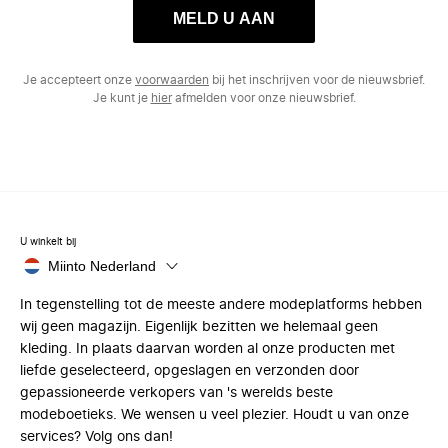
MELD U AAN
Je accepteert onze
voorwaarden
bij het inschrijven voor de nieuwsbrief.
Je kunt je
hier
afmelden voor onze nieuwsbrief.
U winkelt bij
Miinto Nederland
In tegenstelling tot de meeste andere modeplatforms hebben
wij geen magazijn. Eigenlijk bezitten we helemaal geen
kleding. In plaats daarvan worden al onze producten met
liefde geselecteerd, opgeslagen en verzonden door
gepassioneerde verkopers van 's werelds beste
modeboetieks. We wensen u veel plezier. Houdt u van onze
services? Volg ons dan!