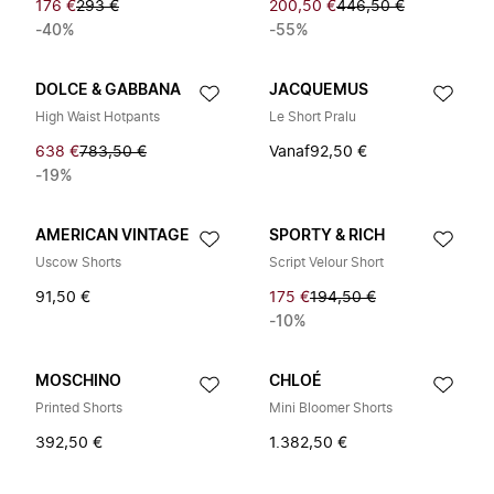
176 €
293 €
200,50 €
446,50 €
-40%
-55%
DOLCE & GABBANA
JACQUEMUS
High Waist Hotpants
Le Short Pralu
638 €
783,50 €
Vanaf
92,50 €
-19%
AMERICAN VINTAGE
SPORTY & RICH
Uscow Shorts
Script Velour Short
91,50 €
175 €
194,50 €
-10%
MOSCHINO
CHLOÉ
Printed Shorts
Mini Bloomer Shorts
392,50 €
1.382,50 €