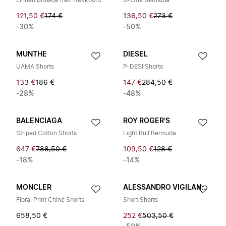
Linnen Broekje met Trekkoord
B-Effie Bermuda
121,50 €
174 €
136,50 €
273 €
-30%
-50%
MUNTHE
DIESEL
UAMA Shorts
P-DESI Shorts
133 €
186 €
147 €
284,50 €
-28%
-48%
BALENCIAGA
ROY ROGER'S
Striped Cotton Shorts
Light Bull Bermuda
647 €
788,50 €
109,50 €
128 €
-18%
-14%
MONCLER
ALESSANDRO VIGILANTE
Floral Print Chiné Shorts
Short Shorts
658,50 €
252 €
503,50 €