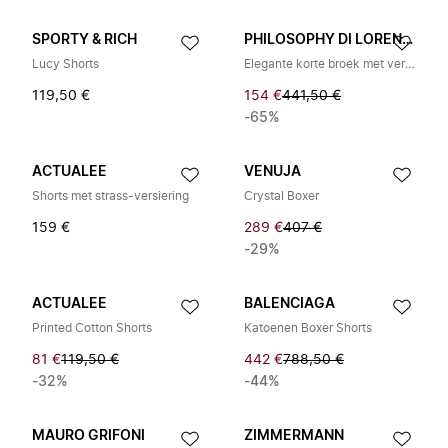
SPORTY & RICH
PHILOSOPHY DI LORENZO SERAFINI
Lucy Shorts
Elegante korte broek met verstelbare riem
119,50 €
154 €
441,50 €
-65%
ACTUALEE
VENUJA
Shorts met strass-versiering
Crystal Boxer
159 €
289 €
407 €
-29%
ACTUALEE
BALENCIAGA
Printed Cotton Shorts
Katoenen Boxer Shorts
81 €
119,50 €
442 €
788,50 €
-32%
-44%
MAURO GRIFONI
ZIMMERMANN