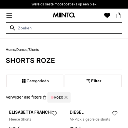
Werelds beste modeboetieks op één plek
Home
/
Dames
/
Shorts
SHORTS ROZE
Categorieën
Filter
Verwijder alle filters
Roze
ELISABETTA FRANCHI
DIESEL
Fleece Shorts
M-Pickla gebreide shorts