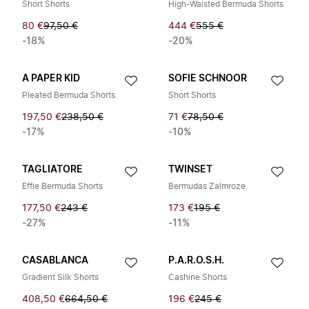
Short Shorts
High-Waisted Bermuda Shorts
80 €
97,50 €
444 €
555 €
-18%
-20%
A PAPER KID
SOFIE SCHNOOR
Pleated Bermuda Shorts
Short Shorts
197,50 €
238,50 €
71 €
78,50 €
-17%
-10%
TAGLIATORE
TWINSET
Effie Bermuda Shorts
Bermudas Zalmroze
177,50 €
243 €
173 €
195 €
-27%
-11%
CASABLANCA
P.A.R.O.S.H.
Gradient Silk Shorts
Cashine Shorts
408,50 €
664,50 €
196 €
245 €