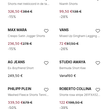
Shorts met trekkoord in de taille
Niamh Shorts
326,50 €
384 €
99,50 €
138 €
-15%
-28%
MAX MARA
VANS
Crespo Satin Jogger Shorts
Mixed Up Gingham Legging Short
236,50 €
278 €
72 €
97,50 €
-15%
-26%
AG JEANS
STUDIO AMAYA
Ex-Boyfriend Short
Bermuda Short Kee
249,50 €
Vanaf
60 €
PHILIPP PLEIN
ROBERTO COLLINA
Washed Fleece Shorts Tennis Club Crystals
Shorte rosa stripe 261FXA52066
339,50 €
679 €
122 €
198,50 €
-50%
-39%