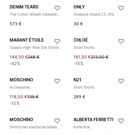
DENIM TEARS
ONLY
The Cotton Wreath Sweatshorts
Onldiana Shorts CS JRS
573 €
30 €
MARANT ÉTOILE
CHLOÉ
Talapiz High-Rise Silk Shorts
Short Shorts
144,50 €
248 €
181,50 €
213,50 €
-42%
-15%
MOSCHINO
N21
Accessories
Short Shorts
118,50 €
139 €
289 €
-15%
MOSCHINO
ALBERTA FERRETTI
Shorts met elastische tailleband
Korte Rok