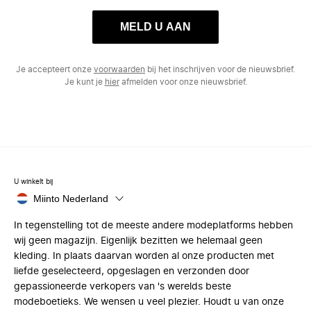
MELD U AAN
Je accepteert onze
voorwaarden
bij het inschrijven voor de nieuwsbrief.
Je kunt je
hier
afmelden voor onze nieuwsbrief.
U winkelt bij
Miinto Nederland
In tegenstelling tot de meeste andere modeplatforms hebben
wij geen magazijn. Eigenlijk bezitten we helemaal geen
kleding. In plaats daarvan worden al onze producten met
liefde geselecteerd, opgeslagen en verzonden door
gepassioneerde verkopers van 's werelds beste
modeboetieks. We wensen u veel plezier. Houdt u van onze