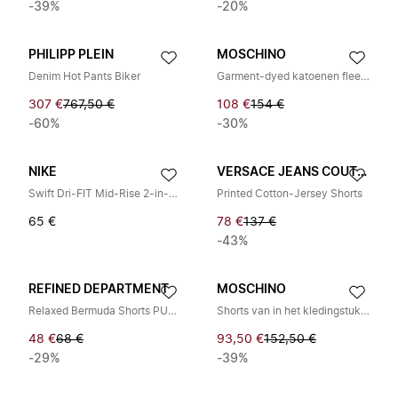
-39%
-20%
PHILIPP PLEIN
MOSCHINO
Denim Hot Pants Biker
Garment-dyed katoenen fleece shorts
307 €
767,50 €
108 €
154 €
-60%
-30%
NIKE
VERSACE JEANS COUTURE
Swift Dri-FIT Mid-Rise 2-in-1 Shorts
Printed Cotton-Jersey Shorts
65 €
78 €
137 €
-43%
REFINED DEPARTMENT
MOSCHINO
Relaxed Bermuda Shorts PUMA
Shorts van in het kledingstuk geverfd katoenfleece
48 €
68 €
93,50 €
152,50 €
-29%
-39%