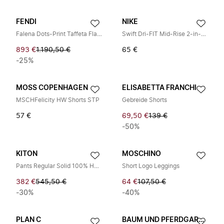
FENDI
NIKE
Falena Dots-Print Taffeta Flared Shorts
Swift Dri-FIT Mid-Rise 2-in-1 Short
893 €
1.190,50 €
65 €
-25%
MOSS COPENHAGEN
ELISABETTA FRANCHI
MSCHFelicity HW Shorts STP
Gebreide Shorts
57 €
69,50 €
139 €
-50%
KITON
MOSCHINO
Pants Regular Solid 100% Handmade
Short Logo Leggings
382 €
545,50 €
64 €
107,50 €
-30%
-40%
PLAN C
BAUM UND PFERDGARTEN