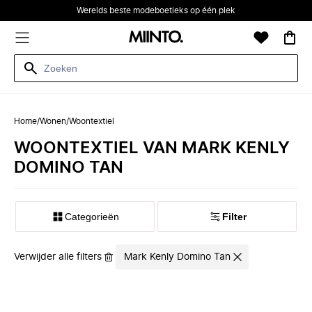
Werelds beste modeboetieks op één plek
Home
/
Wonen
/
Woontextiel
WOONTEXTIEL VAN MARK KENLY
DOMINO TAN
Categorieën
Filter
Verwijder alle filters
Mark Kenly Domino Tan