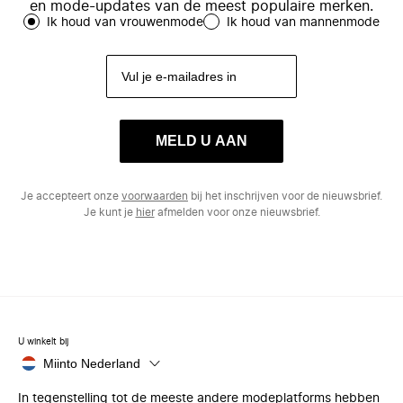
en mode-updates van de meest populaire merken.
Ik houd van vrouwenmode
Ik houd van mannenmode
MELD U AAN
Je accepteert onze
voorwaarden
bij het inschrijven voor de nieuwsbrief.
Je kunt je
hier
afmelden voor onze nieuwsbrief.
U winkelt bij
Miinto Nederland
In tegenstelling tot de meeste andere modeplatforms hebben