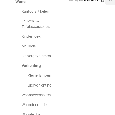
Verwijder alle filters
Mar
Wonen
Kantoorartikelen
Keuken- &
Tafelaccessoires
Kinderhoek
Meubels
Opbergsystemen
Verlichting
Kleine lampen
Sierverlichting
Woonaccessoires
Woondecoratie
Woontextiel