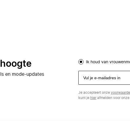
e hoogte
Ik houd van vrouwenm
eals en mode-updates
Je accepteert onze
voorwaard
kunt je
hier
afmelden voor onze 