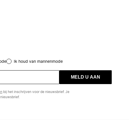
ode
Ik houd van mannenmode
MELD U AAN
en
bij het inschrijven voor de nieuwsbrief. Je
nieuwsbrief.