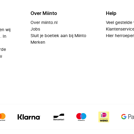
Over Miinto
Help
Over miinto.nl
Veel gestelde
Jobs
Klantenservic
en wij
Sluit je boetiek aan bij Miinto
Hier herroepe
. In
Merken
rde
u