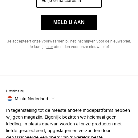
MELD U AAN
Je accepteert onze
voorwaarden
bij het inschrijven voor de nieuwsbrief.
Je kunt je
hier
afmelden voor onze nieuwsbrief.
U winkelt bij
Miinto Nederland
In tegenstelling tot de meeste andere modeplatforms hebben
wij geen magazijn. Eigenlijk bezitten we helemaal geen
kleding. In plaats daarvan worden al onze producten met
liefde geselecteerd, opgeslagen en verzonden door
gepassioneerde verkopers van 's werelds beste