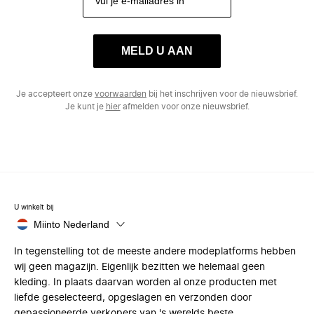
MELD U AAN
Je accepteert onze
voorwaarden
bij het inschrijven voor de nieuwsbrief.
Je kunt je
hier
afmelden voor onze nieuwsbrief.
U winkelt bij
Miinto Nederland
In tegenstelling tot de meeste andere modeplatforms hebben
wij geen magazijn. Eigenlijk bezitten we helemaal geen
kleding. In plaats daarvan worden al onze producten met
liefde geselecteerd, opgeslagen en verzonden door
gepassioneerde verkopers van 's werelds beste