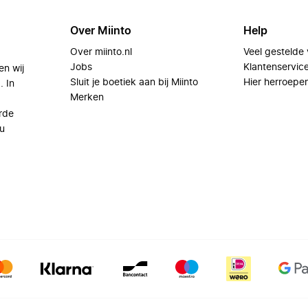
Over Miinto
Help
Over miinto.nl
Veel gestelde
Jobs
Klantenservic
en wij
Sluit je boetiek aan bij Miinto
Hier herroepe
. In
Merken
rde
u