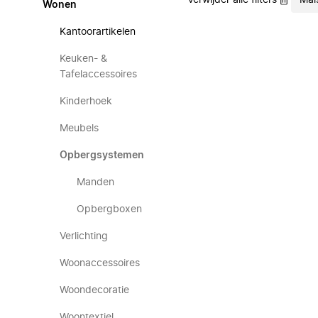
Verwijder alle filters
Mai
Wonen
Kantoorartikelen
Keuken- &
Tafelaccessoires
Kinderhoek
Meubels
Opbergsystemen
Manden
Opbergboxen
Verlichting
Woonaccessoires
Woondecoratie
Woontextiel