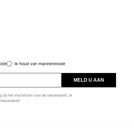
ode
Ik houd van mannenmode
MELD U AAN
en
bij het inschrijven voor de nieuwsbrief. Je
nieuwsbrief.