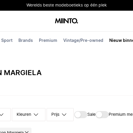
Werelds beste modeboetieks op één plek
Sport
Brands
Premium
Vintage/Pre-owned
Nieuw binn
N MARGIELA
Kleuren
Prijs
Sale
Premium me