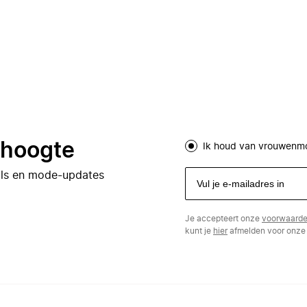
e hoogte
Ik houd van vrouwenm
eals en mode-updates
Je accepteert onze
voorwaard
kunt je
hier
afmelden voor onze 