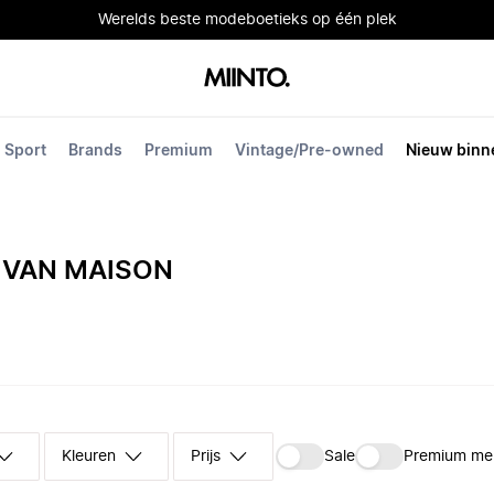
Werelds beste modeboetieks op één plek
Sport
Brands
Premium
Vintage/Pre-owned
Nieuw binn
 VAN MAISON
Kleuren
Prijs
Sale
Premium me