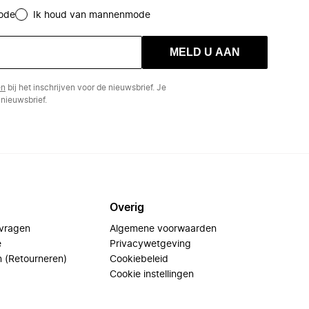
ode
Ik houd van mannenmode
MELD U AAN
en
bij het inschrijven voor de nieuwsbrief. Je
nieuwsbrief.
Overig
 vragen
Algemene voorwaarden
e
Privacywetgeving
n (Retourneren)
Cookiebeleid
Cookie instellingen