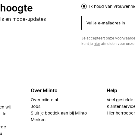
e hoogte
Ik houd van vrouwenm
eals en mode-updates
Je accepteert onze
voorwaard
kunt je
hier
afmelden voor onze 
Over Miinto
Help
Over miinto.nl
Veel gestelde
Jobs
Klantenservic
en wij
Sluit je boetiek aan bij Miinto
Hier herroepe
. In
Merken
rde
u