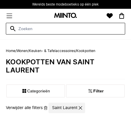
Werelds beste modeboetieks op één plek
Home
/
Wonen
/
Keuken- & Tafelaccessoires
/
Kookpotten
KOOKPOTTEN VAN SAINT
LAURENT
Categorieën
Filter
Verwijder alle filters
Saint Laurent