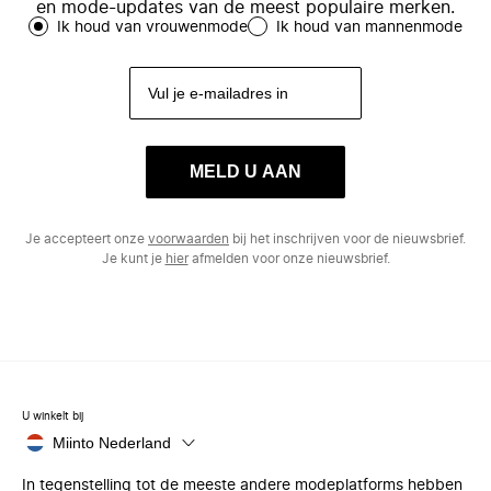
en mode-updates van de meest populaire merken.
Ik houd van vrouwenmode
Ik houd van mannenmode
MELD U AAN
Je accepteert onze
voorwaarden
bij het inschrijven voor de nieuwsbrief.
Je kunt je
hier
afmelden voor onze nieuwsbrief.
U winkelt bij
Miinto Nederland
In tegenstelling tot de meeste andere modeplatforms hebben