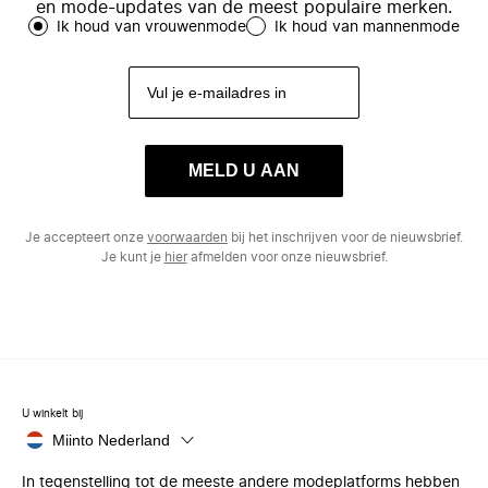
en mode-updates van de meest populaire merken.
Ik houd van vrouwenmode
Ik houd van mannenmode
MELD U AAN
Je accepteert onze
voorwaarden
bij het inschrijven voor de nieuwsbrief.
Je kunt je
hier
afmelden voor onze nieuwsbrief.
U winkelt bij
Miinto Nederland
In tegenstelling tot de meeste andere modeplatforms hebben