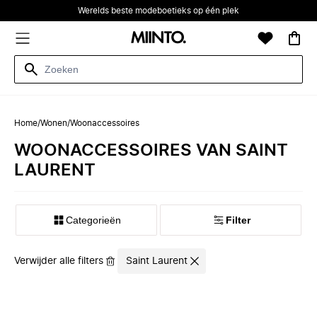
Werelds beste modeboetieks op één plek
Home
/
Wonen
/
Woonaccessoires
WOONACCESSOIRES VAN SAINT
LAURENT
Categorieën
Filter
Verwijder alle filters
Saint Laurent