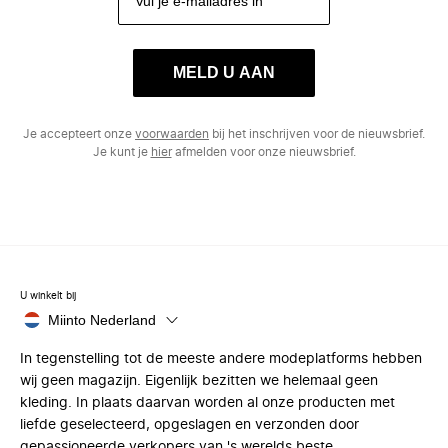
MELD U AAN
Je accepteert onze
voorwaarden
bij het inschrijven voor de nieuwsbrief.
Je kunt je
hier
afmelden voor onze nieuwsbrief.
U winkelt bij
Miinto Nederland
In tegenstelling tot de meeste andere modeplatforms hebben
wij geen magazijn. Eigenlijk bezitten we helemaal geen
kleding. In plaats daarvan worden al onze producten met
liefde geselecteerd, opgeslagen en verzonden door
gepassioneerde verkopers van 's werelds beste