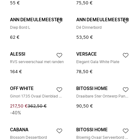
55 €
75,50 €
ANN DEMEULEMEESTER
ANN DEMEULEMEESTER
Diep Bord L
Dé Dinnerbord
62 €
53,50 €
ALESSI
VERSACE
RVS serveerschaal met randen
Elegant Gala White Plate
164 €
78,50 €
OFF WHITE
BITOSSI HOME
Ginori 1735 Ovaal Dienblad Bord
Draaibare Ster Ontwerp Pannenlap
217,50 €
362,50 €
90,50 €
-40%
CABANA
BITOSSI HOME
Blossom Dessertbord
Bloemig Ovaal Serveerbord Gouden Rand