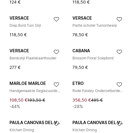
124 €
118,50 €
VERSACE
VERSACE
Diep Bord Tuin Stijl
Platte schotel Tuinontwerp
118,50 €
78,50 €
VERSACE
CABANA
Barokstijl Plaatskaarthouder
Blossom Floral Soepbord
277 €
79,50 €
MARLOE MARLOE
ETRO
Handgemaakte Geglazuurde Ovale Dinerborden
Rode Paisley Onderzetborden Set
108,50 €
193,50 €
356,50 €
495 €
-44%
-28%
PAULA CANOVAS DEL VAS
PAULA CANOVAS DEL VAS
Kitchen Dining
Kitchen Dining