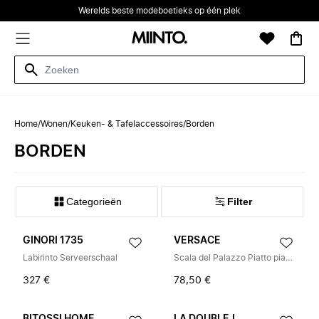
Werelds beste modeboetieks op één plek
Home
/
Wonen
/
Keuken- & Tafelaccessoires
/
Borden
BORDEN
Categorieën
Filter
GINORI 1735
VERSACE
Labirinto Serveerschaal
Scala del Palazzo Piatto piano 17 cm
327 €
78,50 €