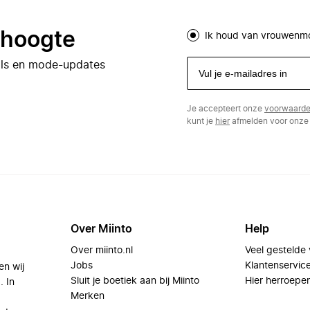
e hoogte
Ik houd van vrouwenm
eals en mode-updates
Je accepteert onze
voorwaard
kunt je
hier
afmelden voor onze 
Over Miinto
Help
Over miinto.nl
Veel gestelde
Jobs
Klantenservic
en wij
Sluit je boetiek aan bij Miinto
Hier herroepe
. In
Merken