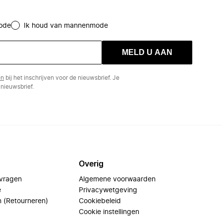
ode
Ik houd van mannenmode
MELD U AAN
en
bij het inschrijven voor de nieuwsbrief. Je
nieuwsbrief.
Overig
 vragen
Algemene voorwaarden
e
Privacywetgeving
n (Retourneren)
Cookiebeleid
Cookie instellingen