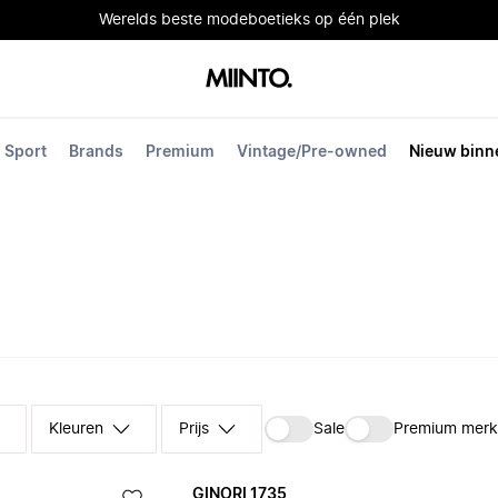
Werelds beste modeboetieks op één plek
Sport
Brands
Premium
Vintage/Pre-owned
Nieuw binn
Kleuren
Prijs
Sale
Premium mer
GINORI 1735