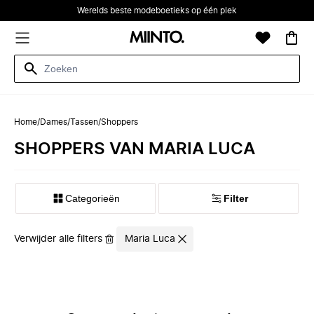
Werelds beste modeboetieks op één plek
Home
/
Dames
/
Tassen
/
Shoppers
SHOPPERS VAN MARIA LUCA
Categorieën
Filter
Verwijder alle filters
Maria Luca