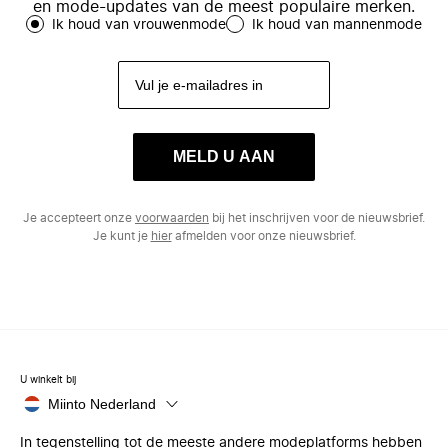
en mode-updates van de meest populaire merken.
Ik houd van vrouwenmode
Ik houd van mannenmode
MELD U AAN
Je accepteert onze
voorwaarden
bij het inschrijven voor de nieuwsbrief.
Je kunt je
hier
afmelden voor onze nieuwsbrief.
U winkelt bij
Miinto Nederland
In tegenstelling tot de meeste andere modeplatforms hebben