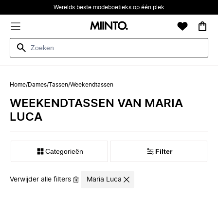
Werelds beste modeboetieks op één plek
Home
/
Dames
/
Tassen
/
Weekendtassen
WEEKENDTASSEN VAN MARIA
LUCA
Categorieën
Filter
Verwijder alle filters
Maria Luca