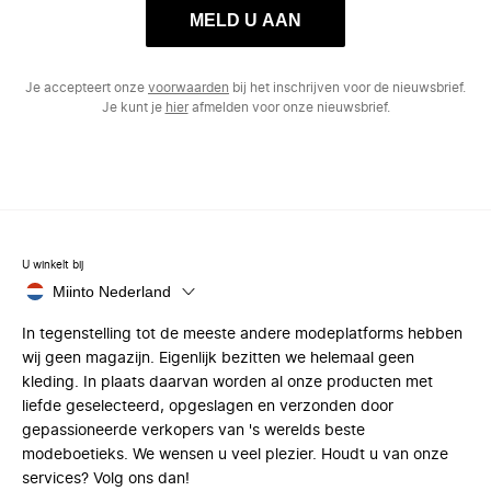
MELD U AAN
Je accepteert onze
voorwaarden
bij het inschrijven voor de nieuwsbrief.
Je kunt je
hier
afmelden voor onze nieuwsbrief.
U winkelt bij
Miinto Nederland
In tegenstelling tot de meeste andere modeplatforms hebben
wij geen magazijn. Eigenlijk bezitten we helemaal geen
kleding. In plaats daarvan worden al onze producten met
liefde geselecteerd, opgeslagen en verzonden door
gepassioneerde verkopers van 's werelds beste
modeboetieks. We wensen u veel plezier. Houdt u van onze
services? Volg ons dan!