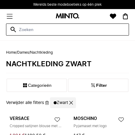
Werelds beste modeboetieks op één plek
Home
/
Dames
/
Nachtkleding
NACHTKLEDING ZWART
Categorieën
Filter
Verwijder alle filters
Zwart
VERSACE
MOSCHINO
Cropped satijnen blouse met kanten rand
Pyjamaset met logo