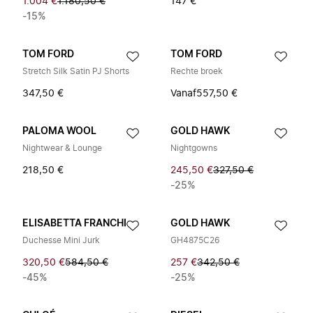
1.004 €
1.180,50 €
147 €
-15%
TOM FORD
TOM FORD
Stretch Silk Satin PJ Shorts
Rechte broek
347,50 €
Vanaf
557,50 €
PALOMA WOOL
GOLD HAWK
Nightwear & Lounge
Nightgowns
218,50 €
245,50 €
327,50 €
-25%
ELISABETTA FRANCHI
GOLD HAWK
Duchesse Mini Jurk
GH4875C26
320,50 €
584,50 €
257 €
342,50 €
-45%
-25%