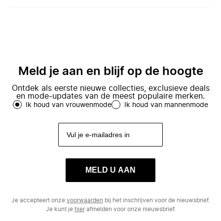
Meld je aan en blijf op de hoogte
Ontdek als eerste nieuwe collecties, exclusieve deals
en mode-updates van de meest populaire merken.
Ik houd van vrouwenmode
Ik houd van mannenmode
MELD U AAN
Je accepteert onze
voorwaarden
bij het inschrijven voor de nieuwsbrief.
Je kunt je
hier
afmelden voor onze nieuwsbrief.