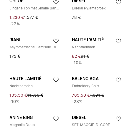
CHLOÉ
DIESEL
Lingerie Top met Smalle Bandjes
Lorelai Pyjamabroek
1.230 €
1.577 €
78 €
-22%
RIANI
HAUTE L'AMITIÉ
Asymmetrische Camisole Top met Kant
Nachthemden
173 €
82 €
91 €
-10%
HAUTE L'AMITIÉ
BALENCIAGA
Nachthemden
Embroidery Shirt
105,50 €
117,50 €
785,50 €
1.091 €
-10%
-28%
ANINE BING
DIESEL
Magnolia Dress
SET-MAGGIE-D-CORE