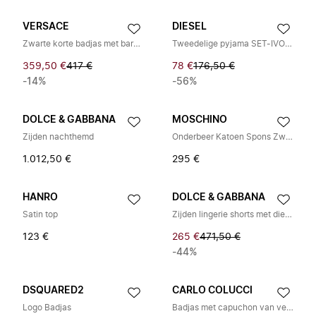
VERSACE
DIESEL
Zwarte korte badjas met barokdesign
Tweedelige pyjama SET-IVONE-DNM
359,50 €
417 €
78 €
176,50 €
-14%
-56%
DOLCE & GABBANA
MOSCHINO
Zijden nachthemd
Onderbeer Katoen Spons Zwart Logo
1.012,50 €
295 €
HANRO
DOLCE & GABBANA
Satin top
Zijden lingerie shorts met dierenmotief
123 €
265 €
471,50 €
-44%
DSQUARED2
CARLO COLUCCI
Logo Badjas
Badjas met capuchon van velours badstof