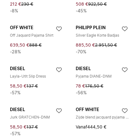
212 €
230 €
508 €
922,50 €
-8%
-45%
OFF WHITE
PHILIPP PLEIN
Off Jaquard Pajama Shirt
Silver Eagle Korte Badjas
639,50 €
888 €
885,50 €
2.951,50 €
-28%
-70%
DIESEL
DIESEL
Layla-Utlt Slip Dress
Pyjama DIANE-DNM
58,50 €
137 €
78 €
176,50 €
-57%
-56%
DIESEL
OFF WHITE
Jurk GRATCHEN-DNM
Zijde blend jacquard pyjama shirt
58,50 €
137 €
Vanaf
444,50 €
-57%