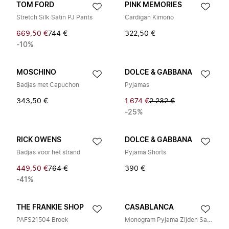
TOM FORD
PINK MEMORIES
Stretch Silk Satin PJ Pants
Cardigan Kimono
669,50 €
744 €
322,50 €
-10%
MOSCHINO
DOLCE & GABBANA
Badjas met Capuchon
Pyjamas
343,50 €
1.674 €
2.232 €
-25%
RICK OWENS
DOLCE & GABBANA
Badjas voor het strand
Pyjama Shorts
449,50 €
764 €
390 €
-41%
THE FRANKIE SHOP
CASABLANCA
PAFS21504 Broek
Monogram Pyjama Zijden Satijnen Broek