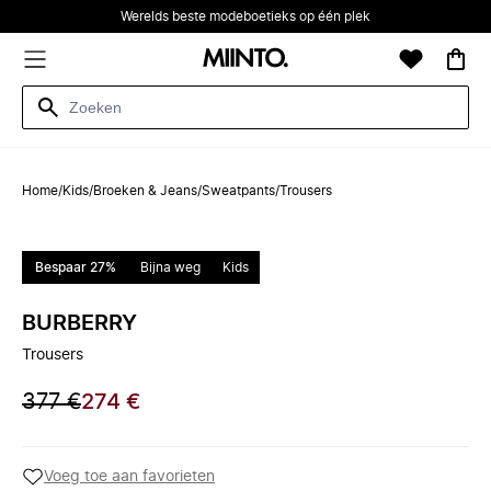
Werelds beste modeboetieks op één plek
Home
/
Kids
/
Broeken & Jeans
/
Sweatpants
/
Trousers
Bespaar 27%
Bijna weg
Kids
BURBERRY
Trousers
377 €
274 €
Voeg toe aan favorieten