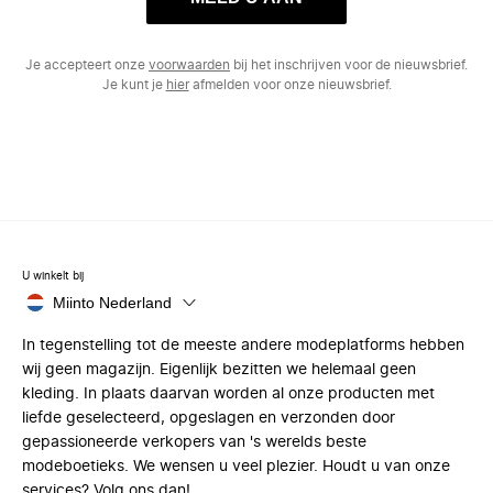
Je accepteert onze
voorwaarden
bij het inschrijven voor de nieuwsbrief.
Je kunt je
hier
afmelden voor onze nieuwsbrief.
U winkelt bij
Miinto Nederland
In tegenstelling tot de meeste andere modeplatforms hebben
wij geen magazijn. Eigenlijk bezitten we helemaal geen
kleding. In plaats daarvan worden al onze producten met
liefde geselecteerd, opgeslagen en verzonden door
gepassioneerde verkopers van 's werelds beste
modeboetieks. We wensen u veel plezier. Houdt u van onze
services? Volg ons dan!