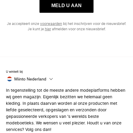
MELD U AAN
Je accepteert onze
voorwaarden
bij het inschrijven voor de nieuwsbrief.
Je kunt je
hier
afmelden voor onze nieuwsbrief.
U winkelt bij
Miinto Nederland
In tegenstelling tot de meeste andere modeplatforms hebben
wij geen magazijn. Eigenlijk bezitten we helemaal geen
kleding. In plaats daarvan worden al onze producten met
liefde geselecteerd, opgeslagen en verzonden door
gepassioneerde verkopers van 's werelds beste
modeboetieks. We wensen u veel plezier. Houdt u van onze
services? Volg ons dan!