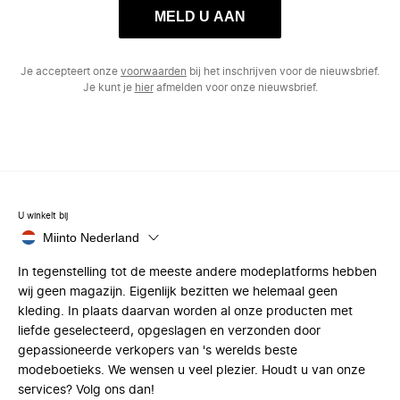
MELD U AAN
Je accepteert onze
voorwaarden
bij het inschrijven voor de nieuwsbrief.
Je kunt je
hier
afmelden voor onze nieuwsbrief.
U winkelt bij
Miinto Nederland
In tegenstelling tot de meeste andere modeplatforms hebben
wij geen magazijn. Eigenlijk bezitten we helemaal geen
kleding. In plaats daarvan worden al onze producten met
liefde geselecteerd, opgeslagen en verzonden door
gepassioneerde verkopers van 's werelds beste
modeboetieks. We wensen u veel plezier. Houdt u van onze
services? Volg ons dan!