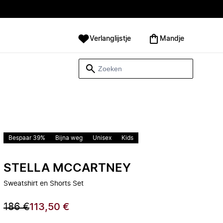
Verlanglijstje
Mandje
Bespaar 39%
Bijna weg
Unisex
Kids
STELLA MCCARTNEY
Sweatshirt en Shorts Set
186 €
113,50 €