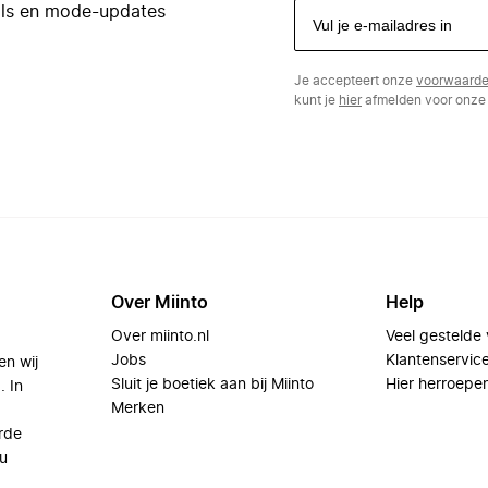
eals en mode-updates
Je accepteert onze
voorwaard
kunt je
hier
afmelden voor onze 
Over Miinto
Help
Over miinto.nl
Veel gestelde
Jobs
Klantenservic
en wij
Sluit je boetiek aan bij Miinto
Hier herroepe
. In
Merken
rde
u