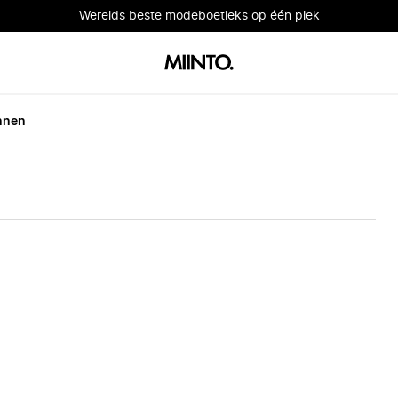
Werelds beste modeboetieks op één plek
nnen