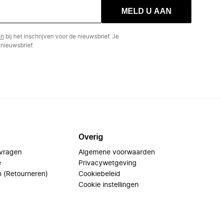
MELD U AAN
en
bij het inschrijven voor de nieuwsbrief. Je
nieuwsbrief.
Overig
 vragen
Algemene voorwaarden
e
Privacywetgeving
n (Retourneren)
Cookiebeleid
Cookie instellingen