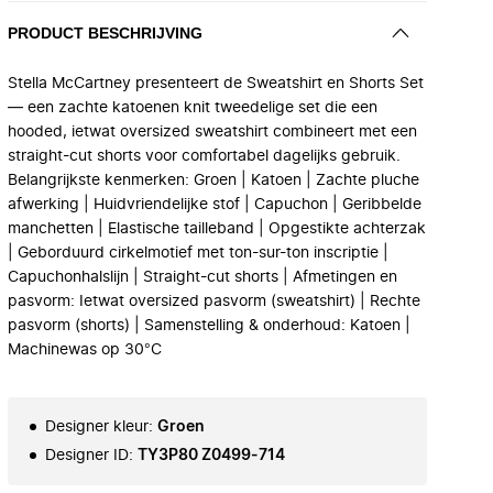
PRODUCT BESCHRIJVING
Stella McCartney presenteert de Sweatshirt en Shorts Set
— een zachte katoenen knit tweedelige set die een
hooded, ietwat oversized sweatshirt combineert met een
straight-cut shorts voor comfortabel dagelijks gebruik.
Belangrijkste kenmerken: Groen | Katoen | Zachte pluche
afwerking | Huidvriendelijke stof | Capuchon | Geribbelde
manchetten | Elastische tailleband | Opgestikte achterzak
| Geborduurd cirkelmotief met ton-sur-ton inscriptie |
Capuchonhalslijn | Straight-cut shorts | Afmetingen en
pasvorm: Ietwat oversized pasvorm (sweatshirt) | Rechte
pasvorm (shorts) | Samenstelling & onderhoud: Katoen |
Machinewas op 30°C
Designer kleur
:
Groen
Designer ID
:
TY3P80 Z0499-714