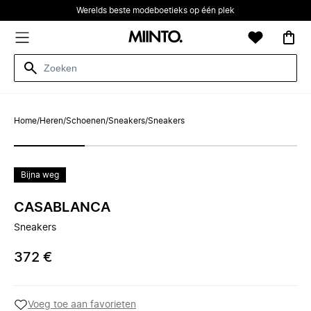
Werelds beste modeboetieks op één plek
Home
/
Heren
/
Schoenen
/
Sneakers
/
Sneakers
Bijna weg
CASABLANCA
Sneakers
372 €
Voeg toe aan favorieten