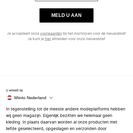
MELD U AAN
Je accepteert onze
voorwaarden
bij het inschrijven voor de nieuwsbrief.
Je kunt je
hier
afmelden voor onze nieuwsbrief.
U winkelt bij
Miinto Nederland
In tegenstelling tot de meeste andere modeplatforms hebben
wij geen magazijn. Eigenlijk bezitten we helemaal geen
kleding. In plaats daarvan worden al onze producten met
liefde geselecteerd, opgeslagen en verzonden door