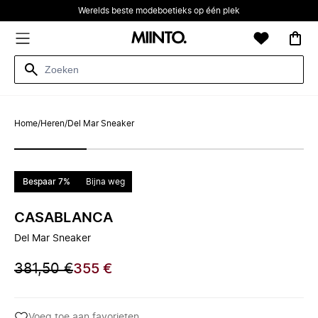
Werelds beste modeboetieks op één plek
Home
/
Heren
/
Del Mar Sneaker
Bespaar 7%
Bijna weg
CASABLANCA
Del Mar Sneaker
381,50 €
355 €
Voeg toe aan favorieten