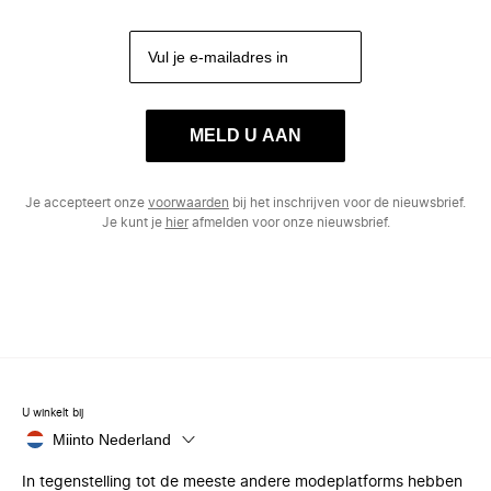
MELD U AAN
Je accepteert onze
voorwaarden
bij het inschrijven voor de nieuwsbrief.
Je kunt je
hier
afmelden voor onze nieuwsbrief.
U winkelt bij
Miinto Nederland
In tegenstelling tot de meeste andere modeplatforms hebben