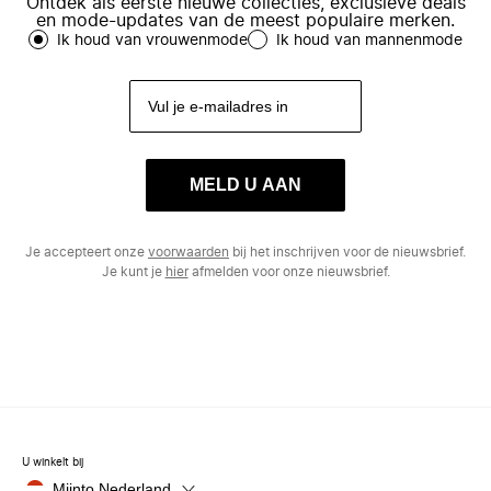
Ontdek als eerste nieuwe collecties, exclusieve deals
en mode-updates van de meest populaire merken.
Ik houd van vrouwenmode
Ik houd van mannenmode
MELD U AAN
Je accepteert onze
voorwaarden
bij het inschrijven voor de nieuwsbrief.
Je kunt je
hier
afmelden voor onze nieuwsbrief.
U winkelt bij
Miinto Nederland