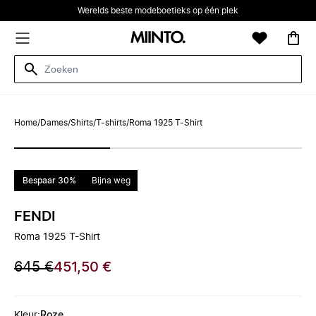
Werelds beste modeboetieks op één plek
Home
/
Dames
/
Shirts
/
T-shirts
/
Roma 1925 T-Shirt
Bespaar 30%
Bijna weg
FENDI
Roma 1925 T-Shirt
645 €
451,50 €
Kleur
:
Roze