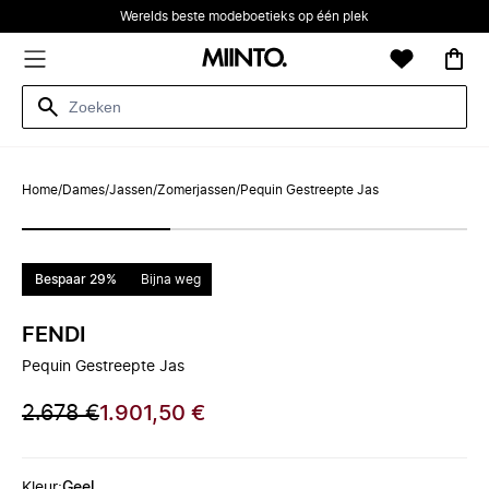
Werelds beste modeboetieks op één plek
Home
/
Dames
/
Jassen
/
Zomerjassen
/
Pequin Gestreepte Jas
Bespaar 29%
Bijna weg
FENDI
Pequin Gestreepte Jas
2.678 €
1.901,50 €
Kleur
:
Geel