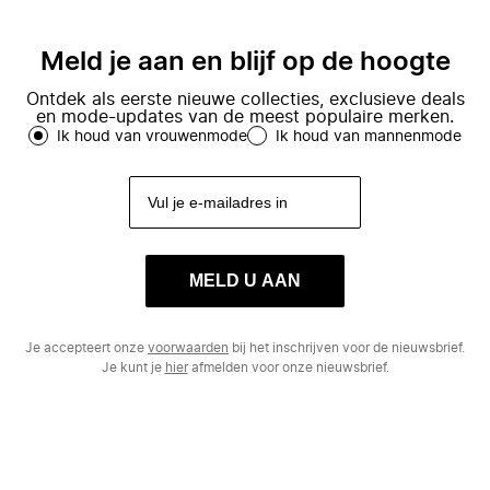
Meld je aan en blijf op de hoogte
Ontdek als eerste nieuwe collecties, exclusieve deals
en mode-updates van de meest populaire merken.
Ik houd van vrouwenmode
Ik houd van mannenmode
MELD U AAN
Je accepteert onze
voorwaarden
bij het inschrijven voor de nieuwsbrief.
Je kunt je
hier
afmelden voor onze nieuwsbrief.