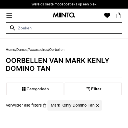
Werelds beste modeboetieks op één plek
Home
/
Dames
/
Accessoires
/
Oorbellen
OORBELLEN VAN MARK KENLY
DOMINO TAN
Categorieën
Filter
Verwijder alle filters
Mark Kenly Domino Tan