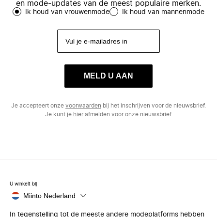
en mode-updates van de meest populaire merken.
Ik houd van vrouwenmode
Ik houd van mannenmode
MELD U AAN
Je accepteert onze
voorwaarden
bij het inschrijven voor de nieuwsbrief.
Je kunt je
hier
afmelden voor onze nieuwsbrief.
U winkelt bij
Miinto Nederland
In tegenstelling tot de meeste andere modeplatforms hebben