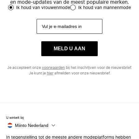
en mode-updates van de meest populaire merken.
Ik houd van vrouwenmode
Ik houd van mannenmode
MELD U AAN
Je accepteert onze
voorwaarden
bij het inschrijven voor de nieuwsbrief.
Je kunt je
hier
afmelden voor onze nieuwsbrief.
U winkelt bij
Miinto Nederland
In tegenstelling tot de meeste andere modeplatforms hebben