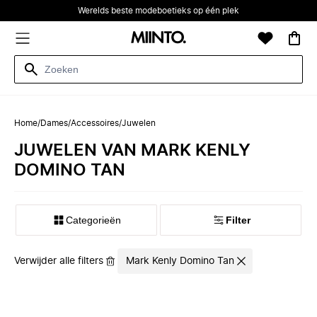
Werelds beste modeboetieks op één plek
Home
/
Dames
/
Accessoires
/
Juwelen
JUWELEN VAN MARK KENLY
DOMINO TAN
Categorieën
Filter
Verwijder alle filters
Mark Kenly Domino Tan