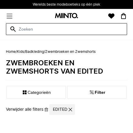
Werelds beste modeboetieks op één plek
Home
/
Kids
/
Badkleding
/
Zwembroeken en Zwemshorts
ZWEMBROEKEN EN
ZWEMSHORTS VAN EDITED
Categorieën
Filter
Verwijder alle filters
EDITED