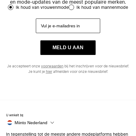
en mode-updates van de meest populaire merken.
Ik houd van vrouwenmode
Ik houd van mannenmode
MELD U AAN
Je accepteert onze
voorwaarden
bij het inschrijven voor de nieuwsbrief.
Je kunt je
hier
afmelden voor onze nieuwsbrief.
U winkelt bij
Miinto Nederland
In tegenstelling tot de meeste andere modeplatforms hebben