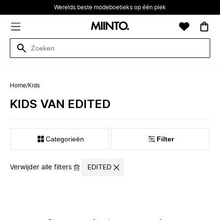
Werelds beste modeboetieks op één plek
Home
/
Kids
KIDS VAN EDITED
Categorieën
Filter
Verwijder alle filters
EDITED