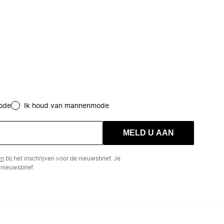
ode
Ik houd van mannenmode
MELD U AAN
en
bij het inschrijven voor de nieuwsbrief. Je
nieuwsbrief.