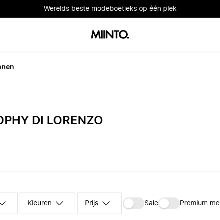
Werelds beste modeboetieks op één plek
nnen
OPHY DI LORENZO
Kleuren
Prijs
Sale
Premium me