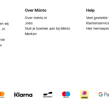
Over Miinto
Help
Over miinto.nl
Veel gestelde
Jobs
Klantenservic
en wij
Sluit je boetiek aan bij Miinto
Hier herroepe
. In
Merken
rde
u