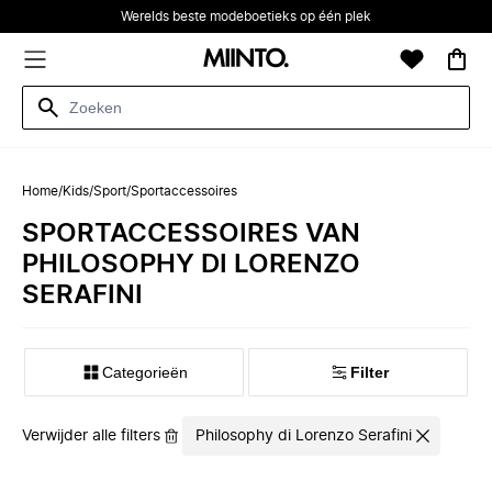
Werelds beste modeboetieks op één plek
Home
/
Kids
/
Sport
/
Sportaccessoires
SPORTACCESSOIRES VAN
PHILOSOPHY DI LORENZO
SERAFINI
Categorieën
Filter
Verwijder alle filters
Philosophy di Lorenzo Serafini