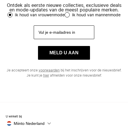
Ontdek als eerste nieuwe collecties, exclusieve deals
en mode-updates van de meest populaire merken.
Ik houd van vrouwenmode
Ik houd van mannenmode
MELD U AAN
Je accepteert onze
voorwaarden
bij het inschrijven voor de nieuwsbrief.
Je kunt je
hier
afmelden voor onze nieuwsbrief.
U winkelt bij
Miinto Nederland