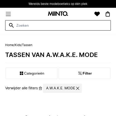
Werelds beste modeboetieks op één plek
Home
/
Kids
/
Tassen
TASSEN VAN A.W.A.K.E. MODE
Categorieën
Filter
Verwijder alle filters
A.W.A.K.E. MODE