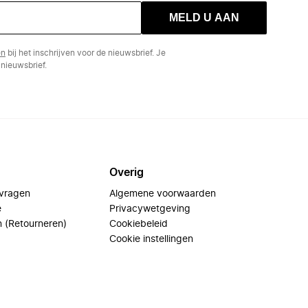
MELD U AAN
en
bij het inschrijven voor de nieuwsbrief. Je
nieuwsbrief.
Overig
 vragen
Algemene voorwaarden
e
Privacywetgeving
n (Retourneren)
Cookiebeleid
Cookie instellingen