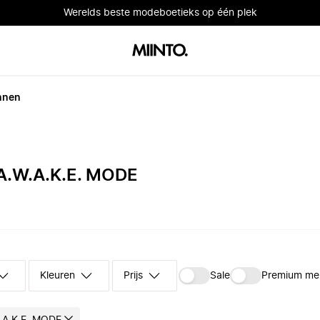
Werelds beste modeboetieks op één plek
nnen
.W.A.K.E. MODE
Kleuren
Prijs
Sale
Premium me