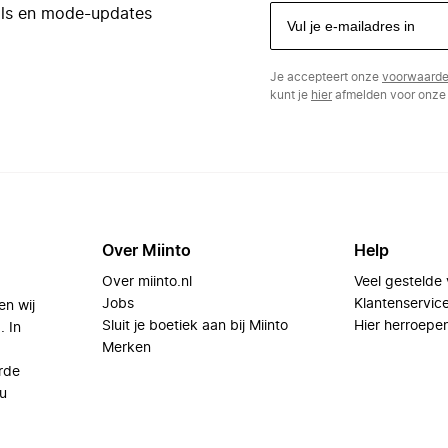
eals en mode-updates
Je accepteert onze
voorwaard
kunt je
hier
afmelden voor onze 
Over Miinto
Help
Over miinto.nl
Veel gestelde
Jobs
Klantenservic
en wij
Sluit je boetiek aan bij Miinto
Hier herroepe
. In
Merken
rde
u