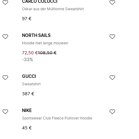
CARLO COLUCCI
Oskar aus der Mülltonne Sweatshirt
97 €
NORTH SAILS
Hoodie met lange mouwen
72,50 €
108,50 €
-33%
GUCCI
Sweatshirt
387 €
NIKE
Sportswear Club Fleece Pullover Hoodie
45 €