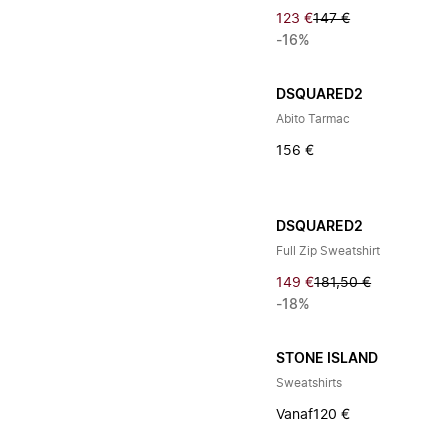
123 €
147 €
-16%
DSQUARED2
Abito Tarmac
156 €
DSQUARED2
Full Zip Sweatshirt
149 €
181,50 €
-18%
STONE ISLAND
Sweatshirts
Vanaf
120 €