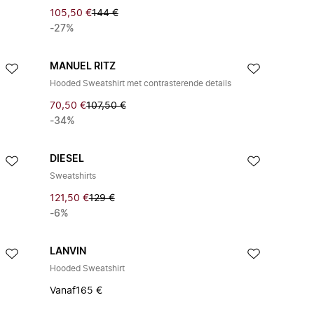
105,50 €
144 €
-27%
MANUEL RITZ
Hooded Sweatshirt met contrasterende details
70,50 €
107,50 €
-34%
DIESEL
Sweatshirts
121,50 €
129 €
-6%
LANVIN
Hooded Sweatshirt
Vanaf
165 €