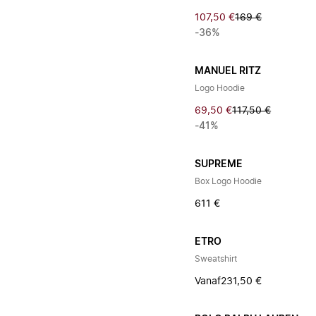
107,50 €
169 €
-36%
MANUEL RITZ
Logo Hoodie
69,50 €
117,50 €
-41%
SUPREME
Box Logo Hoodie
611 €
ETRO
Sweatshirt
Vanaf
231,50 €