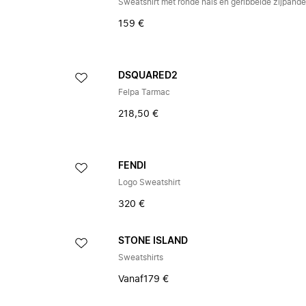
Sweatshirt met ronde hals en geribbelde zijpand
159 €
DSQUARED2
Felpa Tarmac
218,50 €
FENDI
Logo Sweatshirt
320 €
STONE ISLAND
Sweatshirts
Vanaf
179 €