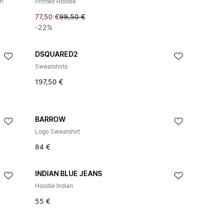
en
Printed Hoodie
77,50 €
99,50 €
-22%
DSQUARED2
Sweatshirts
197,50 €
BARROW
Logo Sweatshirt
84 €
INDIAN BLUE JEANS
Hoodie Indian
55 €