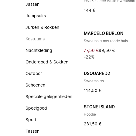
FW25 Fleece Basic Sweatshirt
Jassen
144 €
Jumpsuits
Jurken & Rokken
MARCELO BURLON
Kostuums
Sweatshirt met ronde hals
Nachtkleding
77,50 €
99,50 €
-22%
Ondergoed & Sokken
Outdoor
DSQUARED2
Sweatshirts
Schoenen
114,50 €
Speciale gelegenheden
STONE ISLAND
Speelgoed
Hoodie
Sport
231,50 €
Tassen