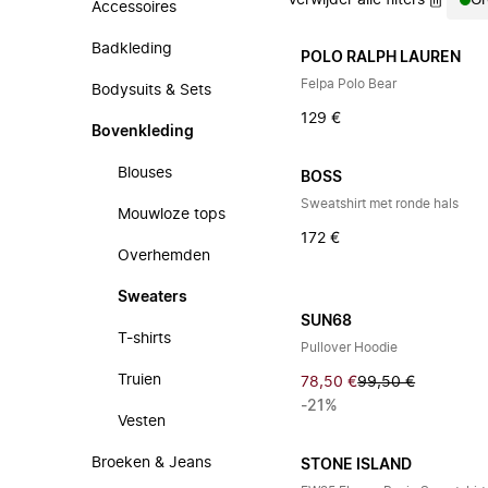
Verwijder alle filters
Gr
Accessoires
Badkleding
POLO RALPH LAUREN
Felpa Polo Bear
Bodysuits & Sets
129 €
Bovenkleding
Blouses
BOSS
Sweatshirt met ronde hals
Mouwloze tops
172 €
Overhemden
Sweaters
SUN68
T-shirts
Pullover Hoodie
Truien
78,50 €
99,50 €
-21%
Vesten
Broeken & Jeans
STONE ISLAND