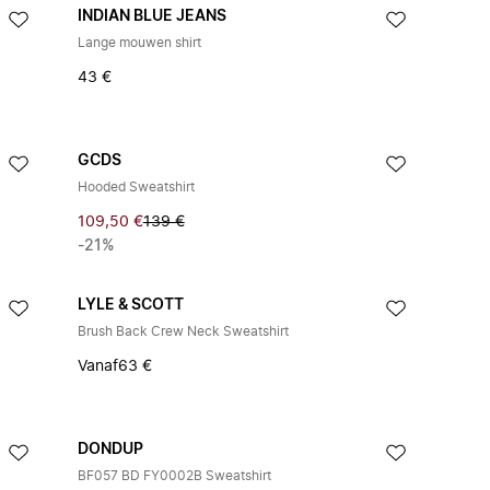
INDIAN BLUE JEANS
Lange mouwen shirt
43 €
GCDS
Hooded Sweatshirt
109,50 €
139 €
-21%
LYLE & SCOTT
Brush Back Crew Neck Sweatshirt
Vanaf
63 €
DONDUP
BF057 BD FY0002B Sweatshirt