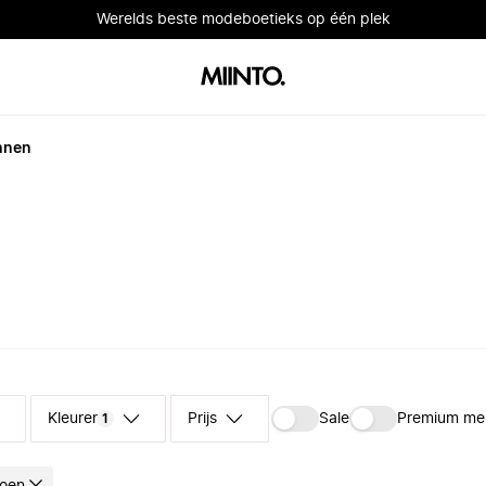
Werelds beste modeboetieks op één plek
nnen
Kleuren
Prijs
Sale
Premium me
1