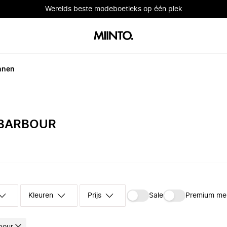
Werelds beste modeboetieks op één plek
nnen
 BARBOUR
Kleuren
Prijs
Sale
Premium me