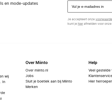
eals en mode-updates
Je accepteert onze
voorwaard
kunt je
hier
afmelden voor onze 
Over Miinto
Help
Over miinto.nl
Veel gestelde
Jobs
Klantenservic
en wij
Sluit je boetiek aan bij Miinto
Hier herroepe
. In
Merken
rde
u