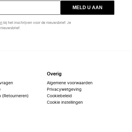
MELD U AAN
en
bij het inschrijven voor de nieuwsbrief. Je
nieuwsbrief.
Overig
 vragen
Algemene voorwaarden
e
Privacywetgeving
n (Retourneren)
Cookiebeleid
Cookie instellingen