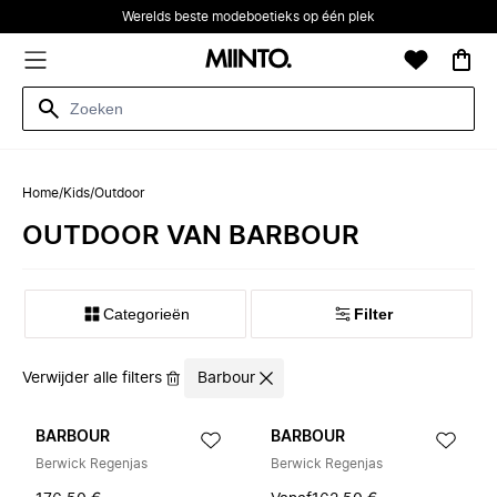
Werelds beste modeboetieks op één plek
Home
/
Kids
/
Outdoor
OUTDOOR VAN BARBOUR
Categorieën
Filter
Verwijder alle filters
Barbour
BARBOUR
BARBOUR
Berwick Regenjas
Berwick Regenjas