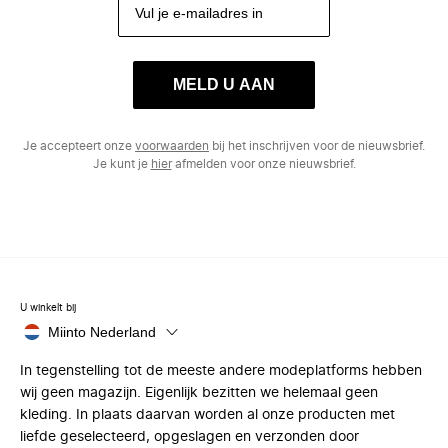
MELD U AAN
Je accepteert onze
voorwaarden
bij het inschrijven voor de nieuwsbrief.
Je kunt je
hier
afmelden voor onze nieuwsbrief.
U winkelt bij
Miinto Nederland
In tegenstelling tot de meeste andere modeplatforms hebben
wij geen magazijn. Eigenlijk bezitten we helemaal geen
kleding. In plaats daarvan worden al onze producten met
liefde geselecteerd, opgeslagen en verzonden door