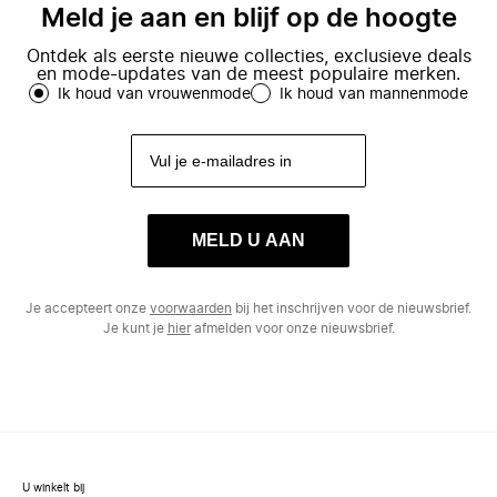
Meld je aan en blijf op de hoogte
Ontdek als eerste nieuwe collecties, exclusieve deals
en mode-updates van de meest populaire merken.
Ik houd van vrouwenmode
Ik houd van mannenmode
MELD U AAN
Je accepteert onze
voorwaarden
bij het inschrijven voor de nieuwsbrief.
Je kunt je
hier
afmelden voor onze nieuwsbrief.
U winkelt bij