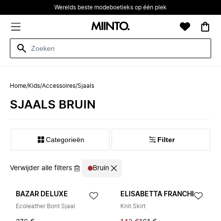
Werelds beste modeboetieks op één plek
Home
/
Kids
/
Accessoires
/
Sjaals
SJAALS BRUIN
Categorieën
Filter
Verwijder alle filters
Bruin
BAZAR DELUXE
ELISABETTA FRANCHI
Ecoleather Bont Sjaal
Knit Skirt